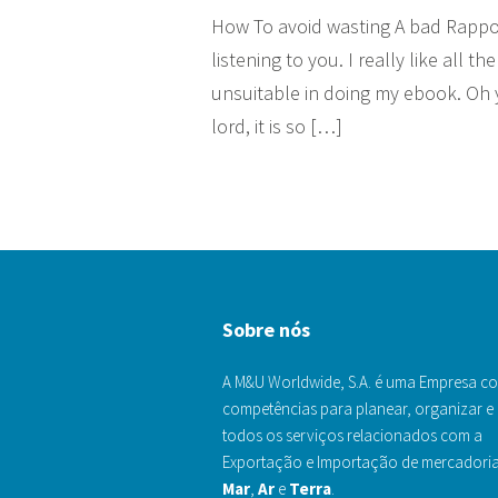
How To avoid wasting A bad Rapport
listening to you. I really like all 
unsuitable in doing my ebook. Oh 
lord, it is so […]
Sobre nós
A M&U Worldwide, S.A. é uma Empresa c
competências para planear, organizar e 
todos os serviços relacionados com a
Exportação e Importação de mercadoria
Mar
,
Ar
e
Terra
.