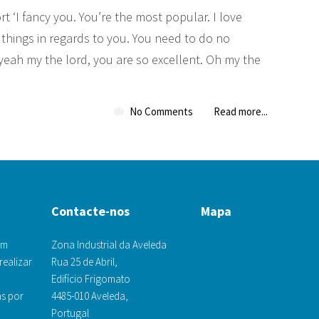
 ‘I fancy you. You’re the most popular. I love
the things in regards to you. You need to do no
yeah my the lord, you are so excellent. Oh my the
No Comments
Read more...
Contacte-nos
Mapa
om
Zona Industrial da Aveleda
realizar
Rua 25 de Abril,
Edifício Frigomato
s por
4485-010 Aveleda,
Portugal