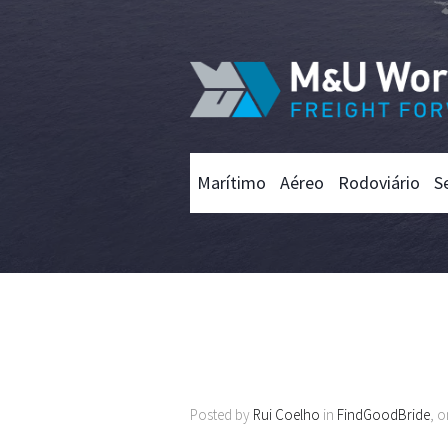
Marítimo
Aéreo
Rodoviário
S
Posted by
Rui Coelho
in
FindGoodBride
, 