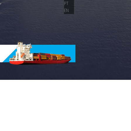
PT
EN